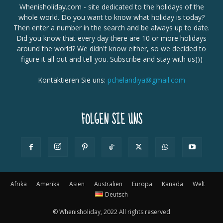
Whenisholiday.com - site dedicated to the holidays of the
whole world. Do you want to know what holiday is today?
Then enter a number in the search and be always up to date.
Did you know that every day there are 10 or more holidays
around the world? We didn't know either, so we decided to
figure it all out and tell you. Subscribe and stay with us)))
Kontaktieren Sie uns:
pchelandiya@gmail.com
FOLGEN SIE UNS
Afrika
Amerika
Asien
Australien
Europa
Kanada
Welt
Deutsch
© Whenisholiday, 2022 All rights reserved