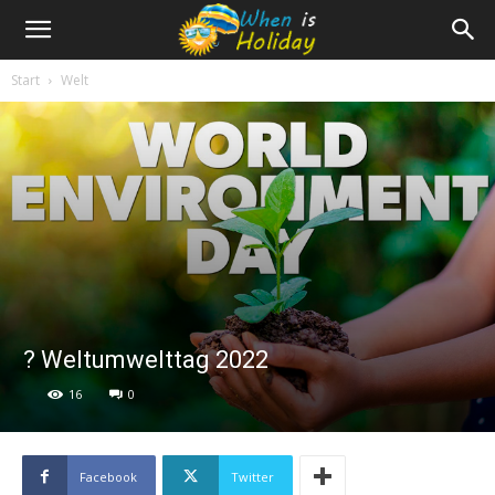
Start
Welt
? Weltumwelttag 2022
16
0
Facebook
Twitter