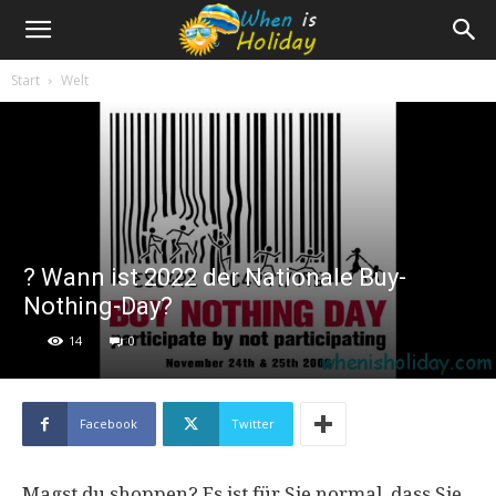
Start
Welt
? Wann ist 2022 der Nationale Buy-
Nothing-Day?
14
0
Facebook
Twitter
Magst du shoppen? Es ist für Sie normal, dass Sie