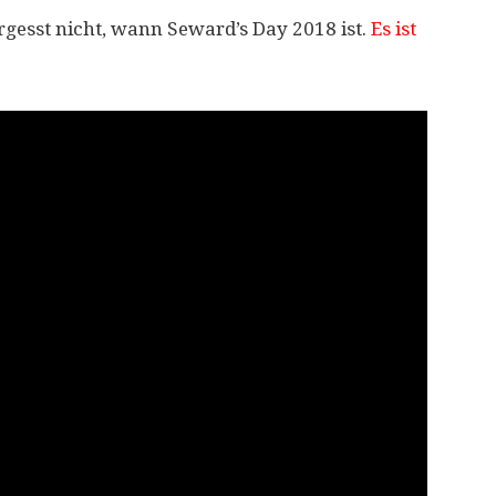
vergesst nicht, wann Seward’s Day 2018 ist.
Es ist