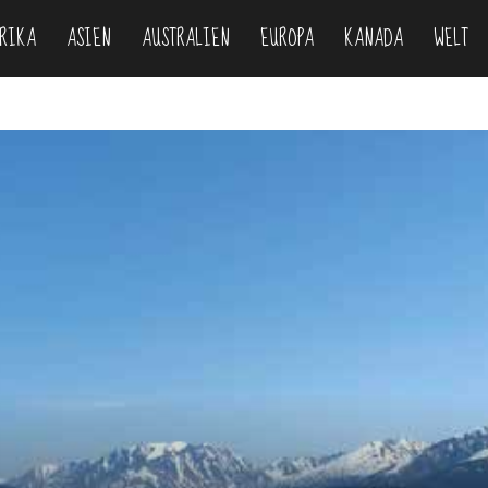
RIKA
ASIEN
AUSTRALIEN
EUROPA
KANADA
WELT
om