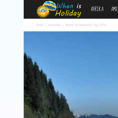
AFRIKA
AME
WhenIsHoliday.c
Start
Amerika
Wann ist Sewards Tag 2018