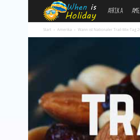
AFRIKA
AME
WhenIsHoliday.c
Start
Amerika
Wann ist Nationaler Trail-Mix-Tag 