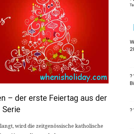
Ta
W
2
?
B
n – der erste Feiertag aus der
Serie
?
angt, wird die zeitgenössische katholische