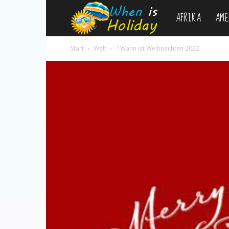
AFRIKA
AME
WhenIsHoliday.c
Start
Welt
? Wann ist Weihnachten 2022