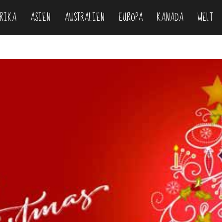
RIKA
ASIEN
AUSTRALIEN
EUROPA
KANADA
WELT
om