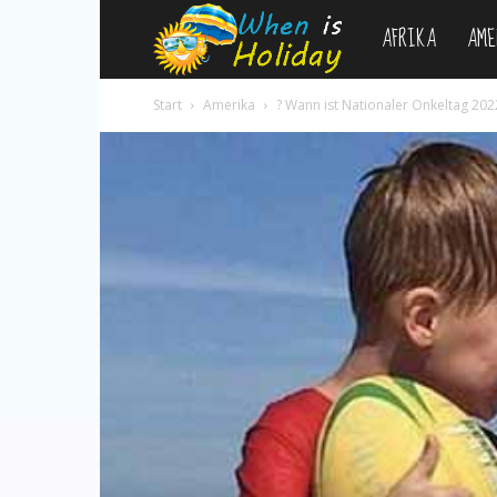
AFRIKA
AME
WhenIsHoliday.c
Start
Amerika
? Wann ist Nationaler Onkeltag 202