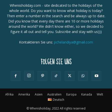
Whenisholiday.com - site dedicated to the holidays of the
whole world. Do you want to know what holiday is today?
Then enter a number in the search and be always up to date.
Did you know that every day there are 10 or more holidays
around the world? We didn't know either, so we decided to
figure it all out and tell you. Subscribe and stay with us)))
Kontaktieren Sie uns:
pchelandiya@gmail.com
FOLGEN SIE UNS
Afrika
Amerika
Asien
Australien
Europa
Kanada
Welt
Deutsch
© Whenisholiday, 2022 All rights reserved