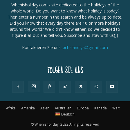
Whenisholiday.com - site dedicated to the holidays of the
whole world. Do you want to know what holiday is today?
Then enter a number in the search and be always up to date.
Did you know that every day there are 10 or more holidays
around the world? We didn't know either, so we decided to
figure it all out and tell you. Subscribe and stay with us)))
Kontaktieren Sie uns:
pchelandiya@gmail.com
FOLGEN SIE UNS
Afrika
Amerika
Asien
Australien
Europa
Kanada
Welt
Deutsch
© Whenisholiday, 2022 All rights reserved